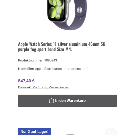
Apple Watch Series 11 silver aluminium 46mm 5G
purple fog sport band Size M/L
Produktnummer:
1090943
Hersteller:
Apple Distribution International Ltd.
Regulärer Preis:
547,40 €
Preise inkl. MwSt. zzgl. Versandkosten
In den Warenkorb
Nur 2 auf Lager!