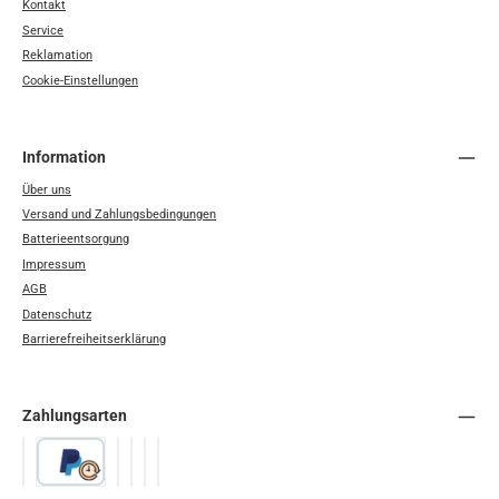
Kontakt
Service
Reklamation
Cookie-Einstellungen
Information
Über uns
Versand und Zahlungsbedingungen
Batterieentsorgung
Impressum
AGB
Datenschutz
Barrierefreiheitserklärung
Zahlungsarten
PayPal
Später Bezahlen
Google Pay
Apple Pay
Vorkasse
Rechnung / SEPA-Firmenlastschrift