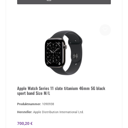
Apple Watch Series 11 slate titanium 46mm 5G black
sport band Size M/L
Produktnummer:
1090938
Hersteller:
Apple Distribution International Ltd.
Regulärer Preis:
700,20 €