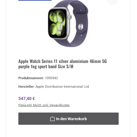
Apple Watch Series 11 silver aluminium 46mm 5G
purple fog sport band Size S/M
Produktnummer:
1090942
Hersteller:
Apple Distribution International Ltd.
Regulärer Preis:
547,40 €
Preise inkl. MwSt. zzgl. Versandkosten
In den Warenkorb