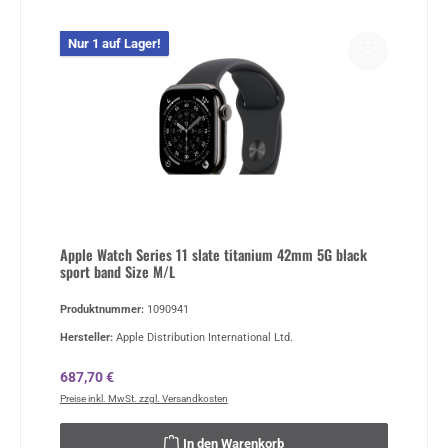
Nur 1 auf Lager!
Apple Watch Series 11 slate titanium 42mm 5G black
sport band Size M/L
Produktnummer:
1090941
Hersteller:
Apple Distribution International Ltd.
Regulärer Preis:
687,70 €
Preise inkl. MwSt. zzgl. Versandkosten
In den Warenkorb