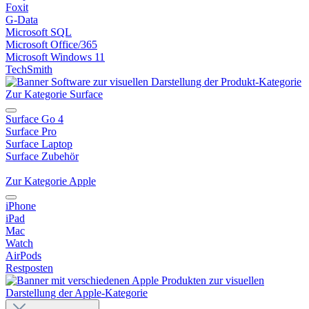
Foxit
G-Data
Microsoft SQL
Microsoft Office/365
Microsoft Windows 11
TechSmith
Zur Kategorie Surface
Surface Go 4
Surface Pro
Surface Laptop
Surface Zubehör
Zur Kategorie Apple
iPhone
iPad
Mac
Watch
AirPods
Restposten