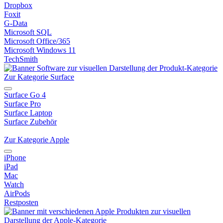
Dropbox
Foxit
G-Data
Microsoft SQL
Microsoft Office/365
Microsoft Windows 11
TechSmith
Zur Kategorie Surface
Surface Go 4
Surface Pro
Surface Laptop
Surface Zubehör
Zur Kategorie Apple
iPhone
iPad
Mac
Watch
AirPods
Restposten