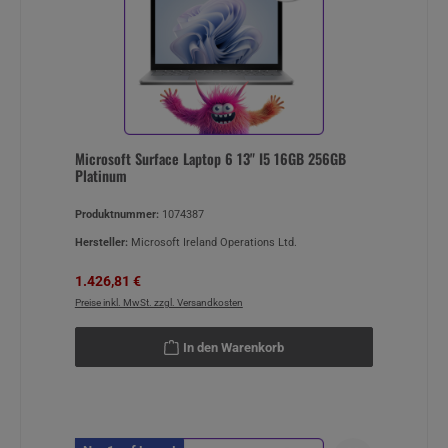
Microsoft Surface Laptop 6 13" I5 16GB 256GB
Platinum
Produktnummer:
1074387
Hersteller:
Microsoft Ireland Operations Ltd.
Verkaufspreis:
Regulärer Preis:
1.426,81 €
Preise inkl. MwSt. zzgl. Versandkosten
In den Warenkorb