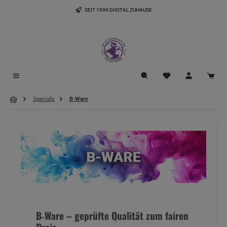
Zum Hauptinhalt springen
SEIT 1999 DIGITAL ZUHAUSE
Du hast 0 Produkte
Specials
B-Ware
B‑Ware – geprüfte Qualität zum fairen