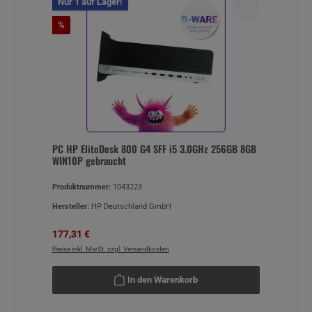
Nur 1 auf Lager!
Rabatt
%
PC HP EliteDesk 800 G4 SFF i5 3.0GHz 256GB 8GB
WIN10P gebraucht
Produktnummer:
1043223
Hersteller:
HP Deutschland GmbH
Verkaufspreis:
Regulärer Preis:
177,31 €
Preise inkl. MwSt. zzgl. Versandkosten
In den Warenkorb