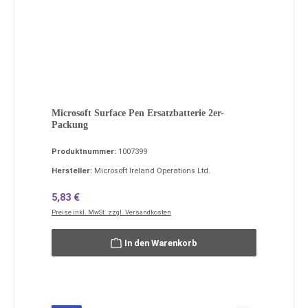
Microsoft Surface Pen Ersatzbatterie 2er-
Packung
Produktnummer:
1007399
Hersteller:
Microsoft Ireland Operations Ltd.
Regulärer Preis:
5,83 €
Preise inkl. MwSt. zzgl. Versandkosten
In den Warenkorb