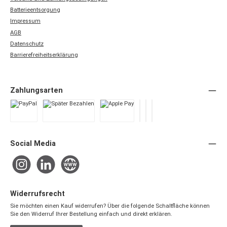
Batterieentsorgung
Impressum
AGB
Datenschutz
Barrierefreiheitserklärung
Zahlungsarten
PayPal
Später Bezahlen
Apple Pay
Google Pay
Vorkasse
Rechnung / SE
Social Media
Instagram
LinkedIn
Website
Widerrufsrecht
Sie möchten einen Kauf widerrufen? Über die folgende Schaltfläche können
Sie den Widerruf Ihrer Bestellung einfach und direkt erklären.