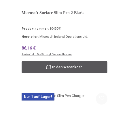
Microsoft Surface Slim Pen 2 Black
Produktnummer:
1043091
Hersteller:
Microsoft Ireland Operations Ltd.
Regulärer Preis:
86,16 €
Preise inkl. MwSt. zzgl. Versandkosten
In den Warenkorb
Nur 1 auf Lager!