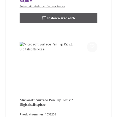
Regulärer Preis:
80,80 €
Preise inkl. MwSt. zzgl. Versandkosten
In den Warenkorb
Microsoft Surface Pen Tip Kit v.2
Digitalstiftspitze
Produktnummer:
1032236