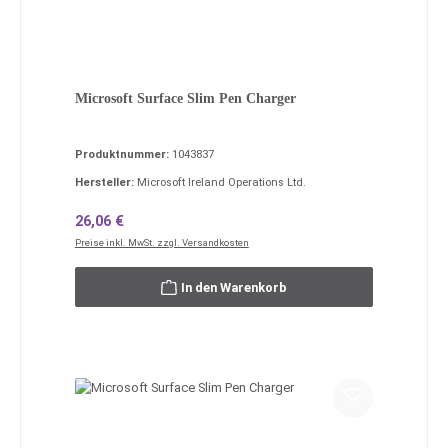
Microsoft Surface Slim Pen Charger
Produktnummer:
1043837
Hersteller:
Microsoft Ireland Operations Ltd.
Regulärer Preis:
26,06 €
Preise inkl. MwSt. zzgl. Versandkosten
In den Warenkorb