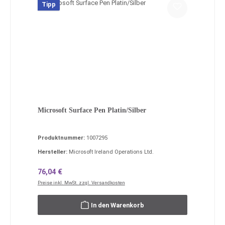
Tipp
Microsoft Surface Pen Platin/Silber
Produktnummer:
1007295
Hersteller:
Microsoft Ireland Operations Ltd.
Regulärer Preis:
76,04 €
Preise inkl. MwSt. zzgl. Versandkosten
In den Warenkorb