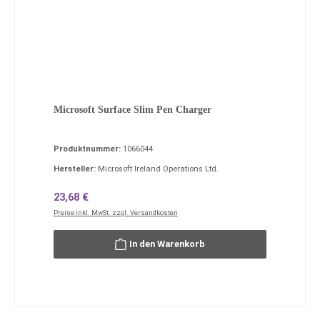
Microsoft Surface Slim Pen Charger
Produktnummer:
1066044
Hersteller:
Microsoft Ireland Operations Ltd.
Regulärer Preis:
23,68 €
Preise inkl. MwSt. zzgl. Versandkosten
In den Warenkorb