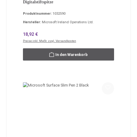
Digitalstiftspitze
Produktnummer:
1032590
Hersteller:
Microsoft Ireland Operations Ltd.
Regulärer Preis:
18,92 €
Preise inkl. MwSt. zzgl. Versandkosten
In den Warenkorb