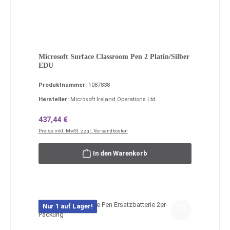
Microsoft Surface Classroom Pen 2 Platin/Silber
EDU
Produktnummer:
1087838
Hersteller:
Microsoft Ireland Operations Ltd.
Regulärer Preis:
437,44 €
Preise inkl. MwSt. zzgl. Versandkosten
In den Warenkorb
Nur 1 auf Lager!