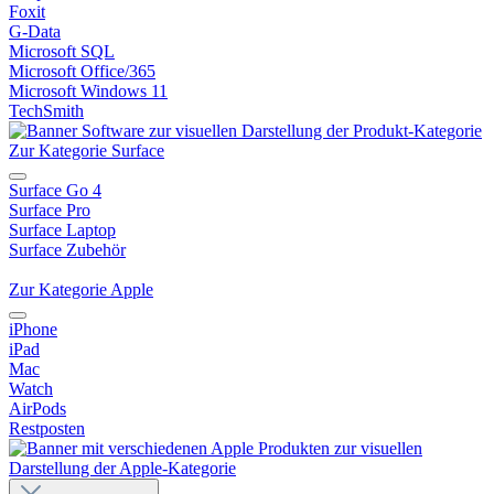
Foxit
G-Data
Microsoft SQL
Microsoft Office/365
Microsoft Windows 11
TechSmith
Zur Kategorie Surface
Surface Go 4
Surface Pro
Surface Laptop
Surface Zubehör
Zur Kategorie Apple
iPhone
iPad
Mac
Watch
AirPods
Restposten