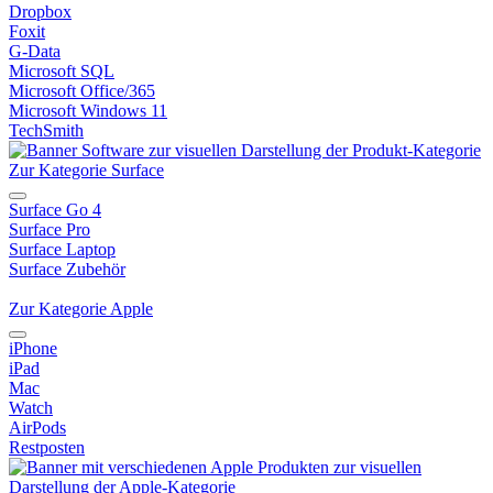
Dropbox
Foxit
G-Data
Microsoft SQL
Microsoft Office/365
Microsoft Windows 11
TechSmith
Zur Kategorie Surface
Surface Go 4
Surface Pro
Surface Laptop
Surface Zubehör
Zur Kategorie Apple
iPhone
iPad
Mac
Watch
AirPods
Restposten