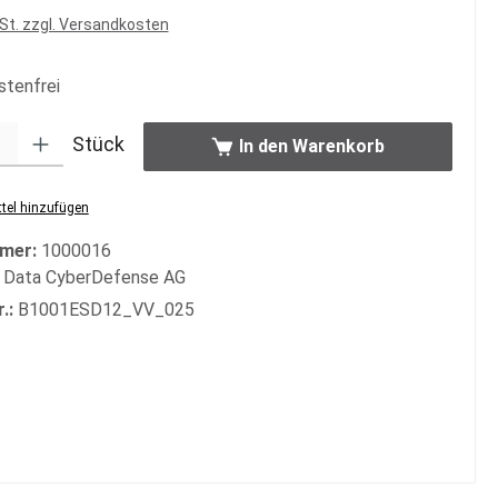
wSt. zzgl. Versandkosten
tenfrei
: Gib den gewünschten Wert ein oder benutze die Schaltflächen um di
Stück
In den Warenkorb
tel hinzufügen
mer:
1000016
 Data CyberDefense AG
r.:
B1001ESD12_VV_025