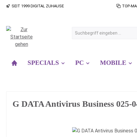
SEIT 1999 DIGITAL ZUHAUSE
TOP-MA
 Hauptinhalt springen
Zur Suche springen
Zur Hauptnavigation springen
SPECIALS
PC
MOBILE
G DATA Antivirus Business 025
Bildergalerie überspringen