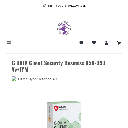
Zum Hauptinhalt springen
SEIT 1999 DIGITAL ZUHAUSE
G DATA Client Security Business 050-099
Vv+1YM
Bildergalerie überspringen