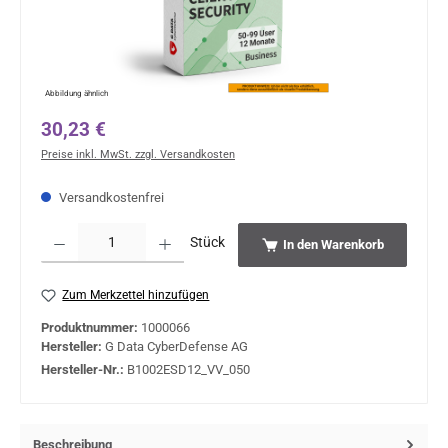
Abbildung ähnlich
Regulärer Preis:
30,23 €
Preise inkl. MwSt. zzgl. Versandkosten
Versandkostenfrei
Produkt Anzahl: Gib den gewünschten Wert ein oder benutze die Schaltflächen um 
Stück
In den Warenkorb
Zum Merkzettel hinzufügen
Produktnummer:
1000066
Hersteller:
G Data CyberDefense AG
Hersteller-Nr.:
B1002ESD12_VV_050
Beschreibung