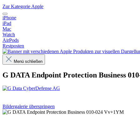
Zur Kategorie Apple
iPhone
iPad
Mac
Watch
AirPods
Restposten
Menü schließen
G DATA Endpoint Protection Business 0
Bildergalerie überspringen