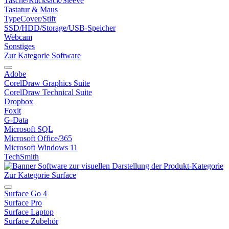
Tasche/Rucksack/Sleeve
Tastatur & Maus
TypeCover/Stift
SSD/HDD/Storage/USB-Speicher
Webcam
Sonstiges
Zur Kategorie Software
Adobe
CorelDraw Graphics Suite
CorelDraw Technical Suite
Dropbox
Foxit
G-Data
Microsoft SQL
Microsoft Office/365
Microsoft Windows 11
TechSmith
Zur Kategorie Surface
Surface Go 4
Surface Pro
Surface Laptop
Surface Zubehör