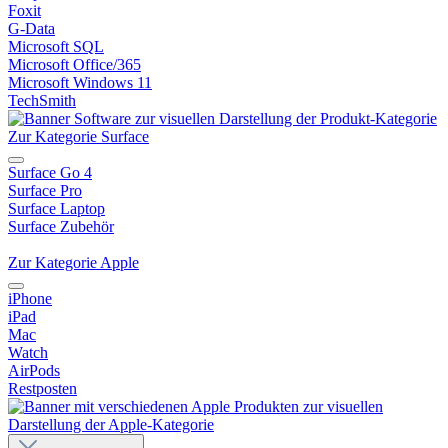
Foxit
G-Data
Microsoft SQL
Microsoft Office/365
Microsoft Windows 11
TechSmith
Zur Kategorie Surface
Surface Go 4
Surface Pro
Surface Laptop
Surface Zubehör
Zur Kategorie Apple
iPhone
iPad
Mac
Watch
AirPods
Restposten