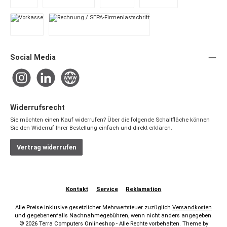
PayPal
Später Bezahlen
Apple Pay
Google Pay
Vorkasse
Rechnung / SEPA-Firmenlastschrift
Social Media
Instagram
LinkedIn
Website
Widerrufsrecht
Sie möchten einen Kauf widerrufen? Über die folgende Schaltfläche können
Sie den Widerruf Ihrer Bestellung einfach und direkt erklären.
Vertrag widerrufen
Kontakt
Service
Reklamation
Alle Preise inklusive gesetzlicher Mehrwertsteuer zuzüglich
Versandkosten
und gegebenenfalls Nachnahmegebühren, wenn nicht anders angegeben.
© 2026 Terra Computers Onlineshop - Alle Rechte vorbehalten. Theme by