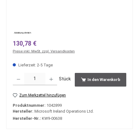
Abbildung ähnlich
Regulärer Preis:
130,78 €
Preise inkl. MwSt. zzgl. Versandkosten
Lieferzeit: 2-5 Tage
Produkt Anzahl: Gib den gewünschten Wert ein oder benutze die Schaltfläche
Stück
In den Warenkorb
Zum Merkzettel hinzufügen
Produktnummer:
1042899
Hersteller:
Microsoft Ireland Operations Ltd.
Hersteller-Nr.:
KW9-00638