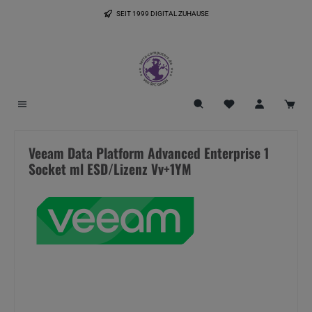
Zum Hauptinhalt springen
SEIT 1999 DIGITAL ZUHAUSE
Du hast 0 Produkte
Veeam Data Platform Advanced Enterprise 1
Socket ml ESD/Lizenz Vv+1YM
Bildergalerie überspringen