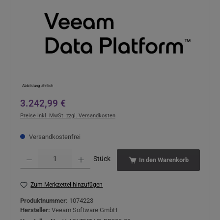
Abbildung ähnlich
Regulärer Preis:
3.242,99 €
Preise inkl. MwSt. zzgl. Versandkosten
Versandkostenfrei
Produkt Anzahl: Gib den gewünschten Wert ein oder benutze die Schaltflächen um 
Stück
In den Warenkorb
Zum Merkzettel hinzufügen
Produktnummer:
1074223
Hersteller:
Veeam Software GmbH