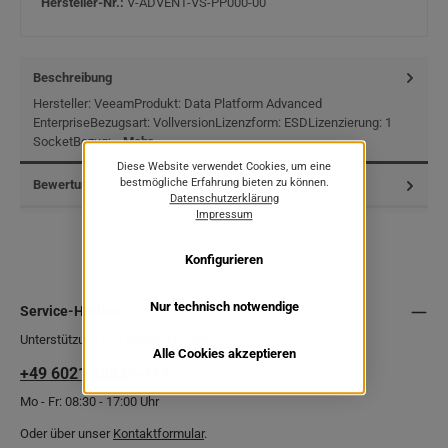
Hersteller-Nr.:
V-ADVENT-VS-PP000-00
Beschreibung
Hersteller: VeeamProdukt: Data Platform Advanced
EnterpriseBezugsart: VollversionLizenzform: ESDLizenzierung: 1
SocketBezug:…
Mehr
Diese Website verwendet Cookies, um eine
bestmögliche Erfahrung bieten zu können.
Bewertungen
Datenschutzerklärung
Impressum
Konfigurieren
Nur technisch notwendige
Service-Hotline
Unterstützung und Beratung unter:
Alle Cookies akzeptieren
+49 6021 58839-444
Mo - Fr: 08:30 - 17:00 Uhr
Oder über unser
Kontaktformular
.