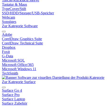
Tasche/Rucksack/Sleeve
Tastatur & Maus
TypeCover/Stift
SSD/HDD/Storage/USB-Speicher
Webcam
Sonstiges
Zur Kategorie Software
Adobe
CorelDraw Graphics Suite
CorelDraw Technical Suite
Dropbox
Foxit
G-Data
Microsoft SQL
Microsoft Office/365
Microsoft Windows 11
TechSmith
Zur Kategorie Surface
Surface Go 4
Surface Pro
Surface Laptop
Surface Zubehör