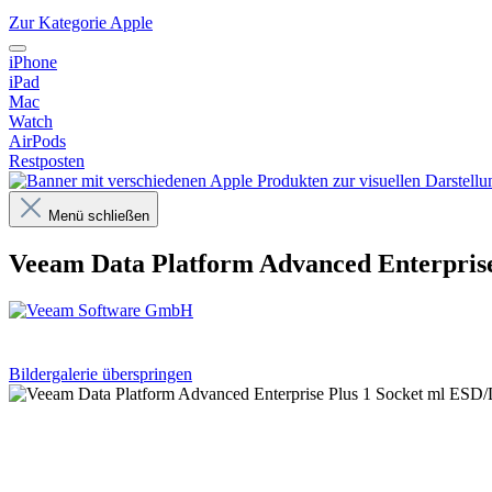
Zur Kategorie Apple
iPhone
iPad
Mac
Watch
AirPods
Restposten
Menü schließen
Veeam Data Platform Advanced Enterpris
Bildergalerie überspringen