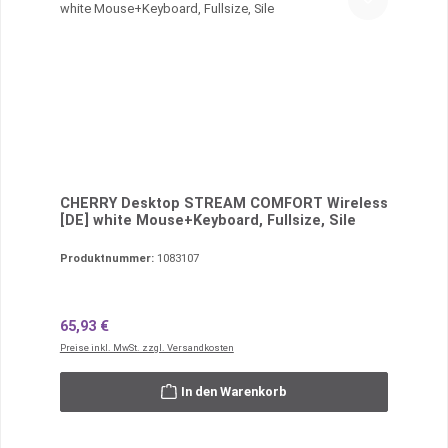
CHERRY Desktop STREAM COMFORT Wireless
[DE] white Mouse+Keyboard, Fullsize, Sile
Produktnummer:
1083107
Regulärer Preis:
65,93 €
Preise inkl. MwSt. zzgl. Versandkosten
In den Warenkorb