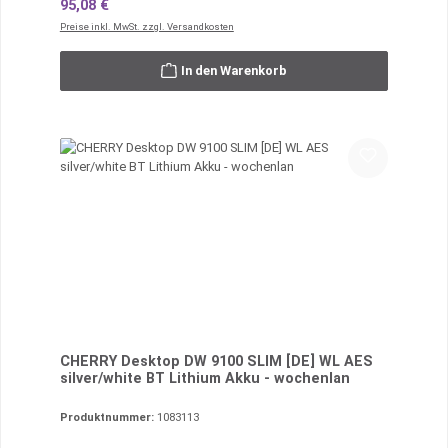
Regulärer Preis:
95,08 €
Preise inkl. MwSt. zzgl. Versandkosten
In den Warenkorb
CHERRY Desktop DW 9100 SLIM [DE] WL AES
silver/white BT Lithium Akku - wochenlan
Produktnummer:
1083113