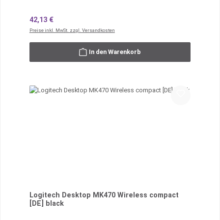
Regulärer Preis:
42,13 €
Preise inkl. MwSt. zzgl. Versandkosten
In den Warenkorb
Logitech Desktop MK470 Wireless compact
[DE] black