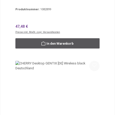
Produktnummer:
1082899
Regulärer Preis:
47,48 €
Preise inkl. MwSt. zzgl. Versandkosten
In den Warenkorb