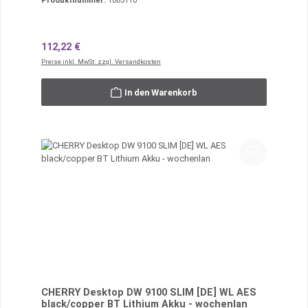
Produktnummer:
1083110
Regulärer Preis:
112,22 €
Preise inkl. MwSt. zzgl. Versandkosten
In den Warenkorb
CHERRY Desktop DW 9100 SLIM [DE] WL AES
black/copper BT Lithium Akku - wochenlan