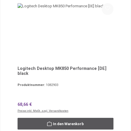
Logitech Desktop MK850 Performance [DE]
black
Produktnummer:
1082903
Regulärer Preis:
68,66 €
Preise inkl. MwSt. zzgl. Versandkosten
In den Warenkorb