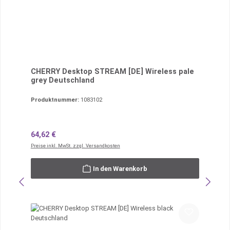
CHERRY Desktop STREAM [DE] Wireless pale
grey Deutschland
Produktnummer:
1083102
Regulärer Preis:
64,62 €
Preise inkl. MwSt. zzgl. Versandkosten
In den Warenkorb