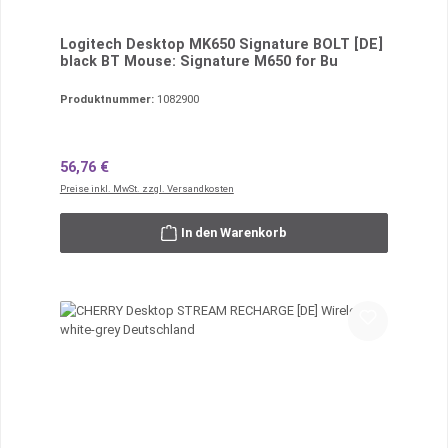
Logitech Desktop MK650 Signature BOLT [DE]
black BT Mouse: Signature M650 for Bu
Produktnummer:
1082900
Regulärer Preis:
56,76 €
Preise inkl. MwSt. zzgl. Versandkosten
In den Warenkorb