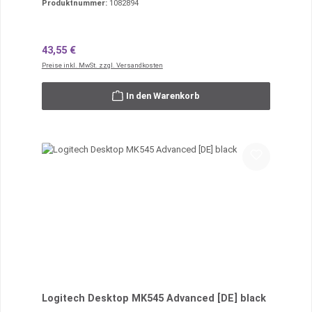
Produktnummer:
1082894
Regulärer Preis:
43,55 €
Preise inkl. MwSt. zzgl. Versandkosten
In den Warenkorb
Logitech Desktop MK545 Advanced [DE] black