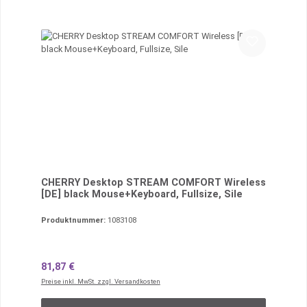
CHERRY Desktop STREAM COMFORT Wireless
[DE] black Mouse+Keyboard, Fullsize, Sile
Produktnummer:
1083108
Regulärer Preis:
81,87 €
Preise inkl. MwSt. zzgl. Versandkosten