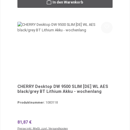
In den Warenkorb
CHERRY Desktop DW 9500 SLIM [DE] WL AES
black/grey BT Lithium Akku - wochenlang
Produktnummer:
1083118
Regulärer Preis:
81,87 €
Preise inkl. MwSt. zzgl. Versandkosten