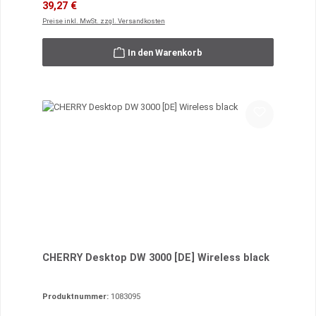
Verkaufspreis:
Regulärer Preis:
39,27 €
Preise inkl. MwSt. zzgl. Versandkosten
In den Warenkorb
CHERRY Desktop DW 3000 [DE] Wireless black
Produktnummer:
1083095