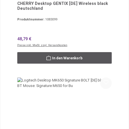
CHERRY Desktop GENTIX [DE] Wireless black
Deutschland
Produktnummer:
1083099
Regulärer Preis:
48,79 €
Preise inkl. MwSt. zzgl. Versandkosten
In den Warenkorb