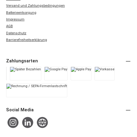
Versand und Zahlungsbedingungen
Batterieentsorgung
Impressum
AGB
Datenschutz
Barrierefreiheitserklärung
Zahlungsarten
PayPal
Später Bezahlen
Google Pay
Apple Pay
Vorkasse
Rechnung / SEPA-Firmenlastschrift
Social Media
Instagram
LinkedIn
Website