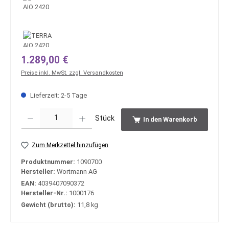
Regulärer Preis:
1.289,00 €
Preise inkl. MwSt. zzgl. Versandkosten
Lieferzeit: 2-5 Tage
Produkt Anzahl: Gib den gewünschten Wert ein oder benutze die Schaltfläche
Stück
In den Warenkorb
Zum Merkzettel hinzufügen
Produktnummer:
1090700
Hersteller:
Wortmann AG
EAN:
4039407090372
Hersteller-Nr.:
1000176
Gewicht (brutto):
11,8 kg