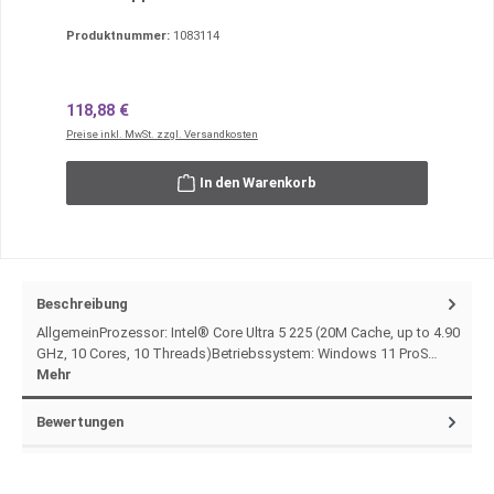
Produktnummer:
1083114
Regulärer Preis:
118,88 €
Preise inkl. MwSt. zzgl. Versandkosten
In den Warenkorb
Beschreibung
AllgemeinProzessor: Intel® Core Ultra 5 225 (20M Cache, up to 4.90
GHz, 10 Cores, 10 Threads)Betriebssystem: Windows 11 ProS…
Mehr
Bewertungen