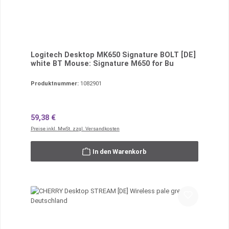
Logitech Desktop MK650 Signature BOLT [DE]
white BT Mouse: Signature M650 for Bu
Produktnummer:
1082901
Regulärer Preis:
59,38 €
Preise inkl. MwSt. zzgl. Versandkosten
In den Warenkorb