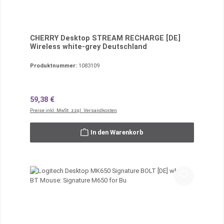
CHERRY Desktop STREAM RECHARGE [DE]
Wireless white-grey Deutschland
Produktnummer:
1083109
Regulärer Preis:
59,38 €
Preise inkl. MwSt. zzgl. Versandkosten
In den Warenkorb