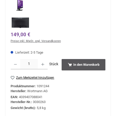
Regulärer Preis:
149,00 €
Preise inkl. MwSt. zzgl. Versandkosten
Lieferzeit: 2-5 Tage
Produkt Anzahl: Gib den gewünschten Wert ein oder benutze die Schaltflächen um 
Stück
In den Warenkorb
Zum Merkzettel hinzufügen
Produktnummer:
1091244
Hersteller:
Wortmann AG
EAN:
4039407088041
Hersteller-Nr.:
3030263
Gewicht (brutto):
5,8 kg