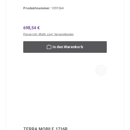
Produktnummer:
1091564
Regulärer Preis:
698,54 €
Preise inkl. MwSt. zzgl. Versandkosten
In den Warenkorb
TERRA MOBILE 1716R