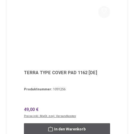
TERRA TYPE COVER PAD 1162 [DE]
Produktnummer:
1091256
Regulärer Preis:
49,00 €
Preise inkl. MwSt. zzgl. Versandkosten
In den Warenkorb