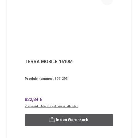
TERRA MOBILE 1610M
Produktnummer:
1091293
Regulärer Preis:
822,84 €
Preise inkl. MwSt. zzgl. Versandkosten
In den Warenkorb