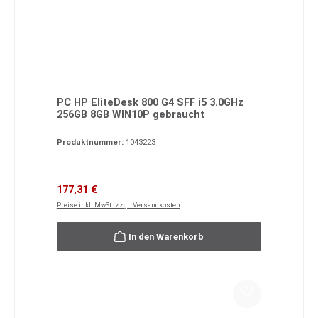
PC HP EliteDesk 800 G4 SFF i5 3.0GHz
256GB 8GB WIN10P gebraucht
Produktnummer:
1043223
Verkaufspreis:
Regulärer Preis:
177,31 €
Preise inkl. MwSt. zzgl. Versandkosten
In den Warenkorb