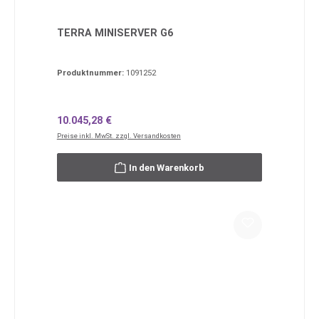
TERRA MINISERVER G6
Produktnummer:
1091252
Regulärer Preis:
10.045,28 €
Preise inkl. MwSt. zzgl. Versandkosten
In den Warenkorb