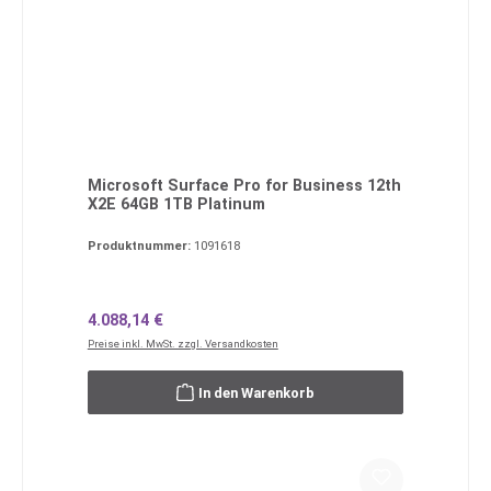
Microsoft Surface Pro for Business 12th
X2E 64GB 1TB Platinum
Produktnummer:
1091618
Regulärer Preis:
4.088,14 €
Preise inkl. MwSt. zzgl. Versandkosten
In den Warenkorb