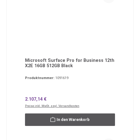
Microsoft Surface Pro for Business 12th
X2E 16GB 512GB Black
Produktnummer:
1091619
Regulärer Preis:
2.107,14 €
Preise inkl. MwSt. zzgl. Versandkosten
In den Warenkorb