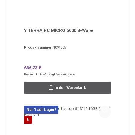
Y TERRA PC MICRO 5000 B-Ware
Produktnummer:
1091565
Regulärer Preis:
666,73 €
Preise inkl. MwSt. zzgl. Versandkosten
In den Warenkorb
Nur 1 auf Lager!
Rabatt
%