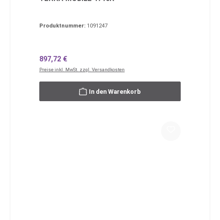
Produktnummer:
1091247
Regulärer Preis:
897,72 €
Preise inkl. MwSt. zzgl. Versandkosten
In den Warenkorb