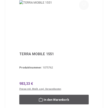
TERRA MOBILE 1551
Produktnummer:
1075762
Regulärer Preis:
983,33 €
Preise inkl. MwSt. zzgl. Versandkosten
In den Warenkorb