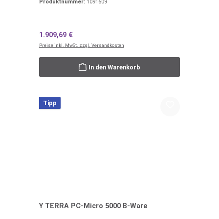
Produktnummer:
1091609
Regulärer Preis:
1.909,69 €
Preise inkl. MwSt. zzgl. Versandkosten
In den Warenkorb
Tipp
Y TERRA PC-Micro 5000 B-Ware