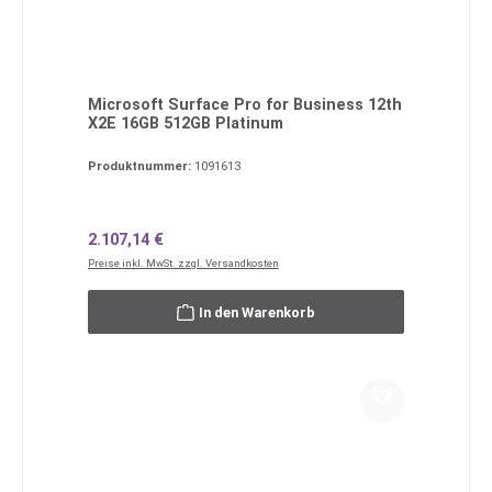
Microsoft Surface Pro for Business 12th
X2E 16GB 512GB Platinum
Produktnummer:
1091613
Regulärer Preis:
2.107,14 €
Preise inkl. MwSt. zzgl. Versandkosten
In den Warenkorb