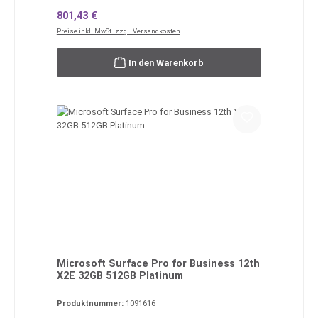
Regulärer Preis:
801,43 €
Preise inkl. MwSt. zzgl. Versandkosten
In den Warenkorb
Microsoft Surface Pro for Business 12th
X2E 32GB 512GB Platinum
Produktnummer:
1091616