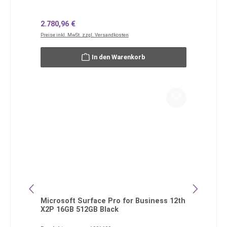
Regulärer Preis:
2.780,96 €
Preise inkl. MwSt. zzgl. Versandkosten
In den Warenkorb
Microsoft Surface Pro for Business 12th
X2P 16GB 512GB Black