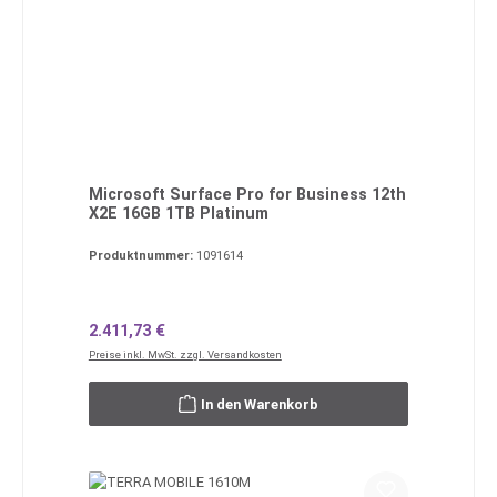
Microsoft Surface Pro for Business 12th
X2E 16GB 1TB Platinum
Produktnummer:
1091614
Regulärer Preis:
2.411,73 €
Preise inkl. MwSt. zzgl. Versandkosten
In den Warenkorb