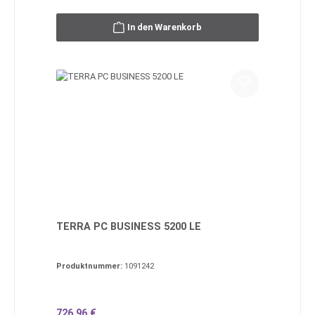
In den Warenkorb
TERRA PC BUSINESS 5200 LE
Produktnummer:
1091242
Regulärer Preis:
726,96 €