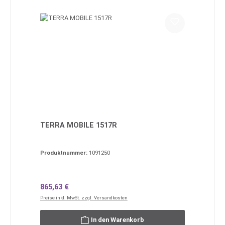
TERRA MOBILE 1517R
Produktnummer:
1091250
Regulärer Preis:
865,63 €
Preise inkl. MwSt. zzgl. Versandkosten
In den Warenkorb