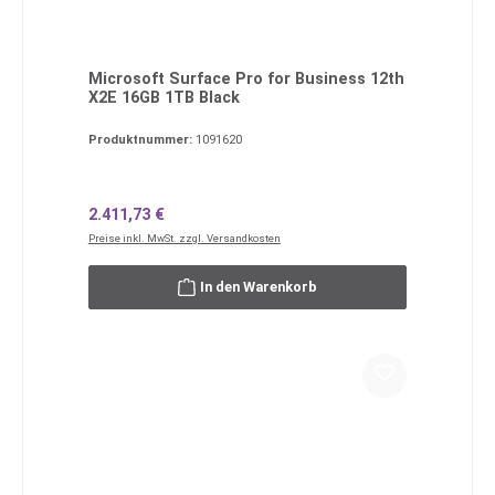
Microsoft Surface Pro for Business 12th
X2E 16GB 1TB Black
Produktnummer:
1091620
Regulärer Preis:
2.411,73 €
Preise inkl. MwSt. zzgl. Versandkosten
In den Warenkorb