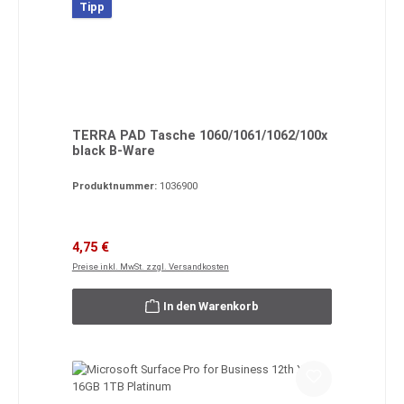
Tipp
TERRA PAD Tasche 1060/1061/1062/100x
black B-Ware
Produktnummer:
1036900
Verkaufspreis:
Regulärer Preis:
4,75 €
Preise inkl. MwSt. zzgl. Versandkosten
In den Warenkorb