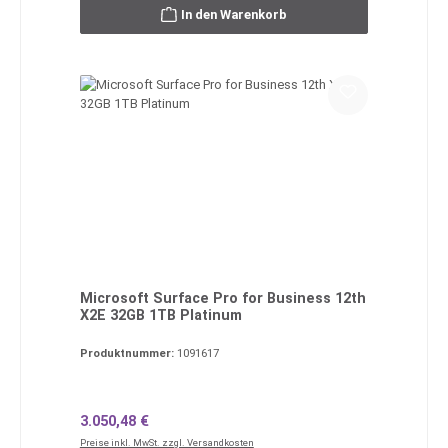
In den Warenkorb
Microsoft Surface Pro for Business 12th
X2E 32GB 1TB Platinum
Produktnummer:
1091617
Regulärer Preis:
3.050,48 €
Preise inkl. MwSt. zzgl. Versandkosten