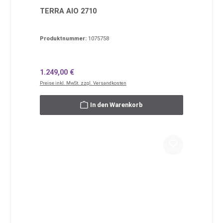
TERRA AIO 2710
Produktnummer:
1075758
Regulärer Preis:
1.249,00 €
Preise inkl. MwSt. zzgl. Versandkosten
In den Warenkorb