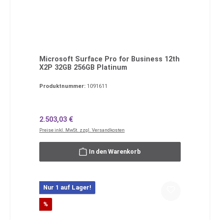
Microsoft Surface Pro for Business 12th
X2P 32GB 256GB Platinum
Produktnummer:
1091611
Regulärer Preis:
2.503,03 €
Preise inkl. MwSt. zzgl. Versandkosten
In den Warenkorb
Nur 1 auf Lager!
Rabatt
%