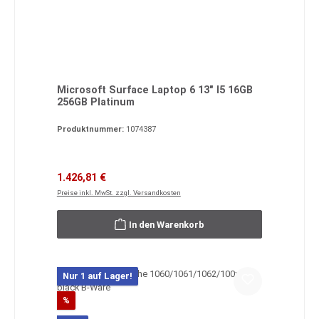
Microsoft Surface Laptop 6 13" I5 16GB
256GB Platinum
Produktnummer:
1074387
Verkaufspreis:
Regulärer Preis:
1.426,81 €
Preise inkl. MwSt. zzgl. Versandkosten
In den Warenkorb
Nur 1 auf Lager!
Rabatt
%