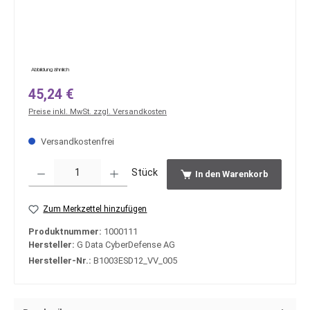
Abbildung ähnlich
Regulärer Preis:
45,24 €
Preise inkl. MwSt. zzgl. Versandkosten
Versandkostenfrei
Produkt Anzahl: Gib den gewünschten Wert ein oder benutze die Schaltfläche
Stück
In den Warenkorb
Zum Merkzettel hinzufügen
Produktnummer:
1000111
Hersteller:
G Data CyberDefense AG
Hersteller-Nr.:
B1003ESD12_VV_005