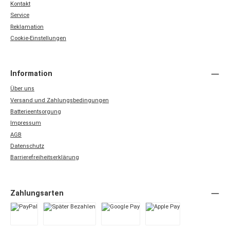
Kontakt
Service
Reklamation
Cookie-Einstellungen
Information
Über uns
Versand und Zahlungsbedingungen
Batterieentsorgung
Impressum
AGB
Datenschutz
Barrierefreiheitserklärung
Zahlungsarten
PayPal
Später Bezahlen
Google Pay
Apple Pay