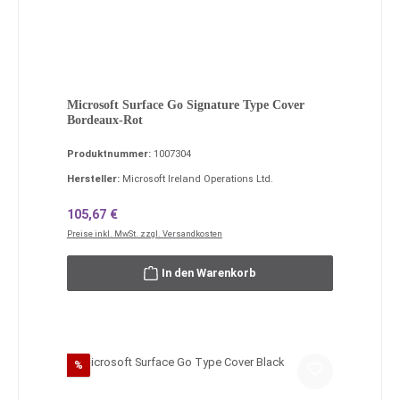
Microsoft Surface Go Signature Type Cover
Bordeaux-Rot
Produktnummer:
1007304
Hersteller:
Microsoft Ireland Operations Ltd.
Regulärer Preis:
105,67 €
Preise inkl. MwSt. zzgl. Versandkosten
In den Warenkorb
Rabatt
%