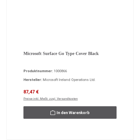
Microsoft Surface Go Type Cover Black
Produktnummer:
1000866
Hersteller:
Microsoft Ireland Operations Ltd.
Verkaufspreis:
Regulärer Preis:
87,47 €
Preise inkl. MwSt. zzgl. Versandkosten
In den Warenkorb