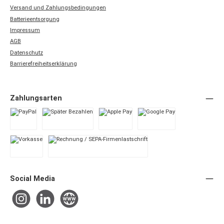
Versand und Zahlungsbedingungen
Batterieentsorgung
Impressum
AGB
Datenschutz
Barrierefreiheitserklärung
Zahlungsarten
PayPal
Später Bezahlen
Apple Pay
Google Pay
Vorkasse
Rechnung / SEPA-Firmenlastschrift
Social Media
Instagram
LinkedIn
Website